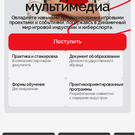
мультимедиа
Овладейте навыками продюсирования игровыми
проектами и событиями, погружаясь в динамичный
мир игровой индустрии и киберспорта.
Поступить
Практика и стажировка
Документ об образовании
В компаниях партнёрах
Диплом государственного
факультета
образца
Формы обучения
Практикоориентированные
Дистанционная
программы
Разработанные совместно
с лидерами индустрии