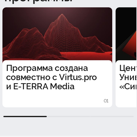
Программа создана
Цен
совместно с Virtus.pro
Уни
и E-TERRA Media
«Си
01
1
2
3