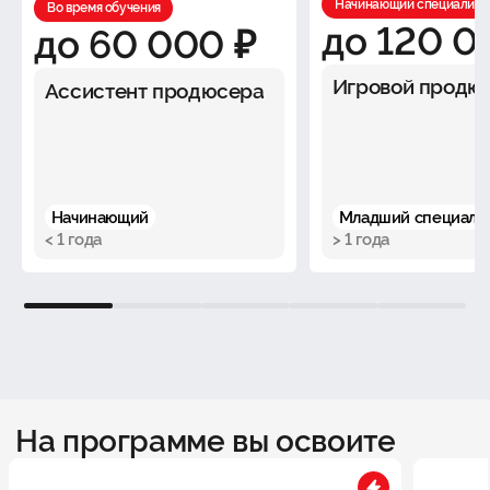
Начинающий специалист
Во время обучения
до 120 0
до 60 000 ₽
Игровой продю
Ассистент продюсера
Начинающий
Младший специали
< 1 года
> 1 года
1
2
3
4
5
На программе вы освоите