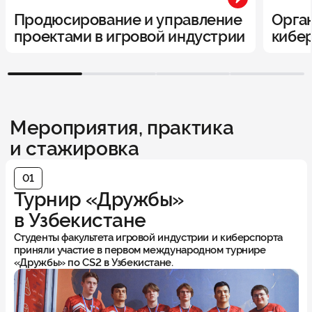
Продюсирование и управление
Орга
проектами в игровой индустрии
кибе
1
2
3
4
Мероприятия, практика
и стажировка
01
Турнир «Дружбы»
в Узбекистане
Студенты факультета игровой индустрии и киберспорта
приняли участие в первом международном турнире
«Дружбы» по CS2 в Узбекистане.