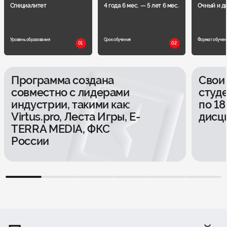
Специалитет
4 года 6 мес. — 5 лет 6 мес.
Очный и д
Уровень образования
Срок обучения
Формат обучен
01
02
Программа создана
Свои
совместно с лидерами
студ
индустрии, такими как:
по 18
Virtus.pro, Леста Игры, E-
дисц
TERRA MEDIA, ФКС
России
1
2
3
4
5
6