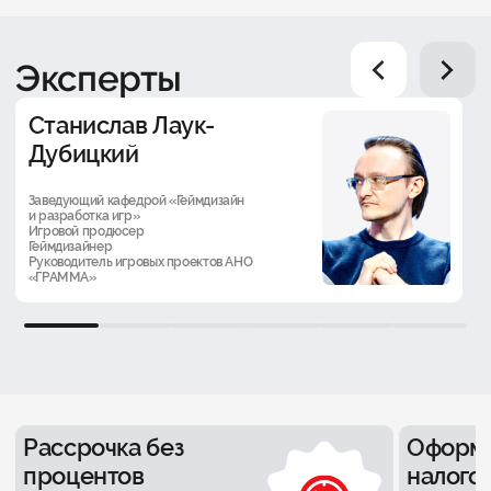
Эксперты
Станислав Лаук-
Дубицкий
Заведующий кафедрой «Геймдизайн
и разработка игр»
Игровой продюсер
Геймдизайнер
Руководитель игровых проектов АНО
«ГРАММА»
1
2
3
4
5
6
Рассрочка без
Оформ
процентов
налого