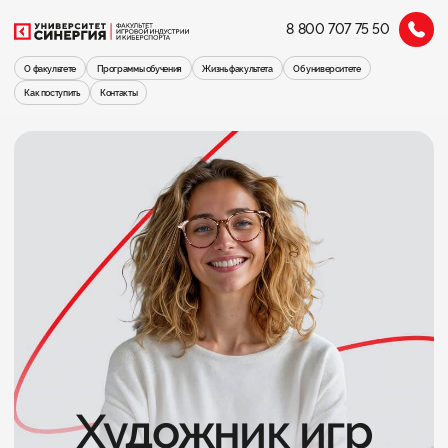
8 800 707 75 50
О факультете
Программы обучения
Жизнь факультета
Об университете
Как поступить
Контакты
Художник игр