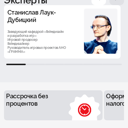
Эксперты
Станислав Лаук-
Дубицкий
Заведующий кафедрой «Геймдизайн
и разработка игр»
Игровой продюсер
Геймдизайнер
Руководитель игровых проектов АНО
«ГРАММА»
1
2
3
4
5
6
Рассрочка без
Оформ
процентов
налого