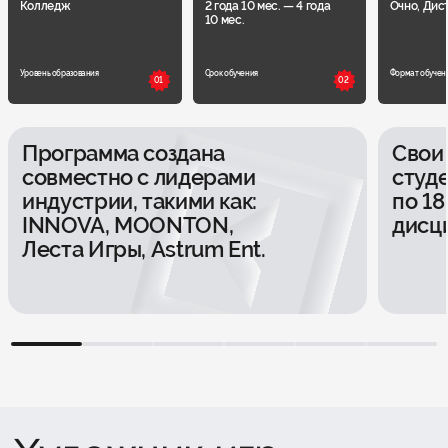
Колледж
2 года 10 мес. — 4 года
Очно, Дис
10 мес.
Уровень образования
Срок обучения
Формат обучен
01
02
Программа создана
Свои
совместно с лидерами
студ
индустрии, такими как:
по 18
INNOVA, MOONTON,
дисц
Леста Игры, Astrum Ent.
1
2
3
4
5
6