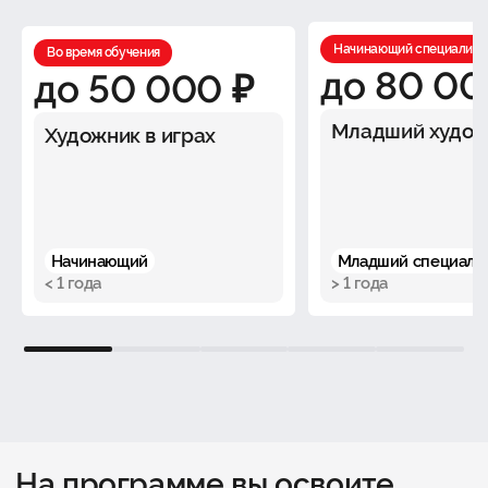
Начинающий специалист
Во время обучения
до 80 00
до 50 000 ₽
Младший худож
Художник в играх
Начинающий
Младший специали
< 1 года
> 1 года
1
2
3
4
5
На программе вы освоите