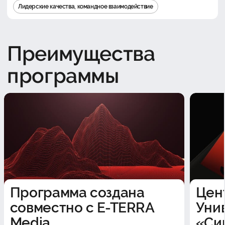
Лидерские качества, командное взаимодействие
Преимущества
программы
Программа создана
Цен
совместно с E-TERRA
Уни
Media
«Си